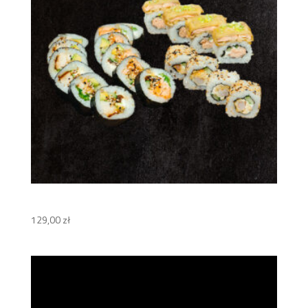
Guriru Set
129,00
zł