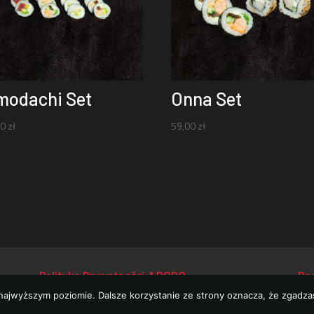
modachi Set
Onna Set
00
zł
59,00
zł
Polityka Prywatności // RODO
Re
 najwyższym poziomie. Dalsze korzystanie ze strony oznacza, że zgadzas