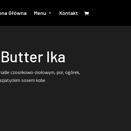
ona Główna
Menu
Kontakt
Butter Ika
maśle czosnkowo-ziołowym, por, ogórek,
azjatyckim sosem kobe