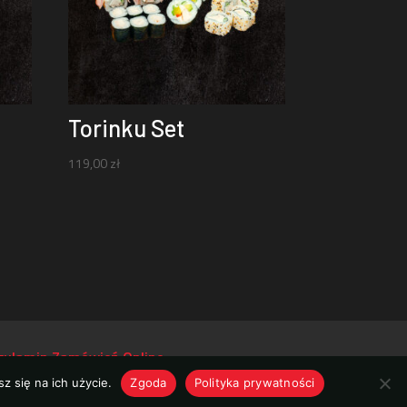
Torinku Set
119,00
zł
gulamin Zamówień Online
z się na ich użycie.
Zgoda
Polityka prywatności