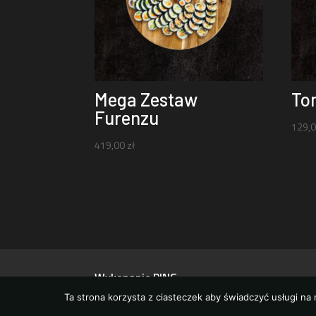
Mega Zestaw
To
Furenzu
129,
419,00
zł
Wykonanie PING
Ta strona korzysta z ciasteczek aby świadczyć usługi na