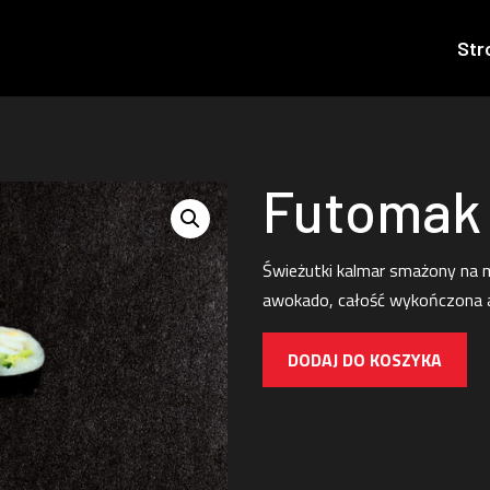
Str
Futomak 
Świeżutki kalmar smażony na 
awokado, całość wykończona 
DODAJ DO KOSZYKA