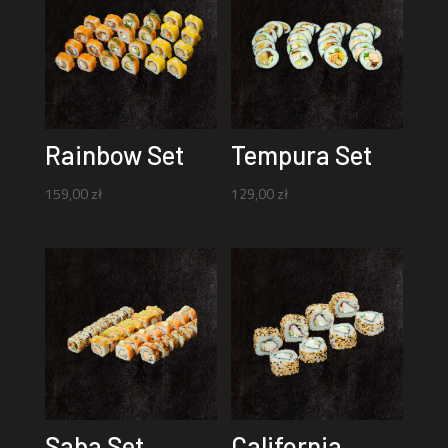
Rainbow Set
Tempura Set
159,00
zł
129,00
zł
Saba Set
California