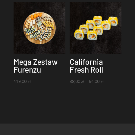
Mega Zestaw
California
Furenzu
Fresh Roll
Zakres
419,00
zł
38,00
zł
–
64,00
zł
cen:
od
38,00 zł
do
64,00 zł