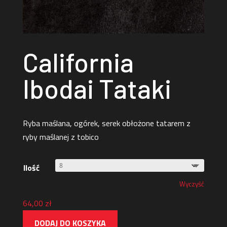
California
Ibodai Tataki
Ryba maślana, ogórek, serek obłożone tatarem z
ryby maślanej z tobico
Ilość
Wyczyść
64,00
zł
DODAJ DO KOSZYKA