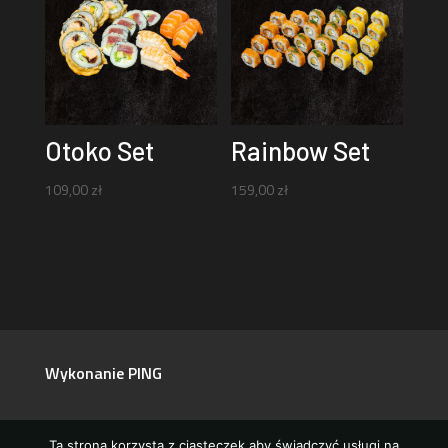
Otoko Set
Rainbow Set
109,00
zł
159,00
zł
Wykonanie PING
Polityka Prywatności // RODO
Ta strona korzysta z ciasteczek aby świadczyć usługi na