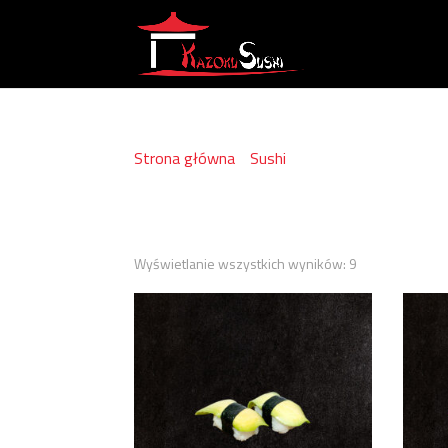
Strona główna
/
Sushi
/ Nigiri
Nigiri
Wyświetlanie wszystkich wyników: 9