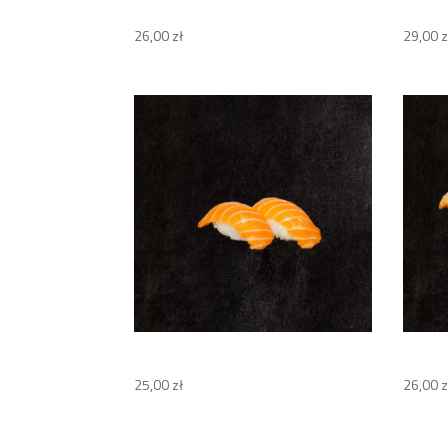
Nigiri Ibodai Yaki
Nigiri
26,00
zł
29,00
z
Nigiri Sake
Nigiri
25,00
zł
26,00
z