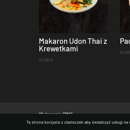
Makaron Udon Thai z
Pad
Krewetkami
49,0
52,00
zł
Wykonanie PING
Ta strona korzysta z ciasteczek aby świadczyć usługi na