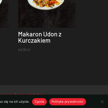
Makaron Udon z
Kurczakiem
49,00
zł
gulamin Zamówień Online
z się na ich użycie.
Zgoda
Polityka prywatności