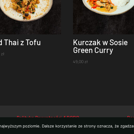
 Thai z Tofu
Kurczak w Sosie
Green Curry
0
zł
49,00
zł
Polityka Prywatności // RODO
Re
 najwyższym poziomie. Dalsze korzystanie ze strony oznacza, że zgadzas