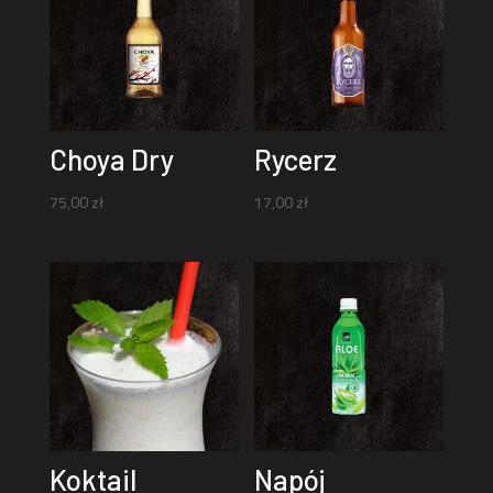
Choya Dry
Rycerz
75,00
zł
17,00
zł
Koktail
Napój