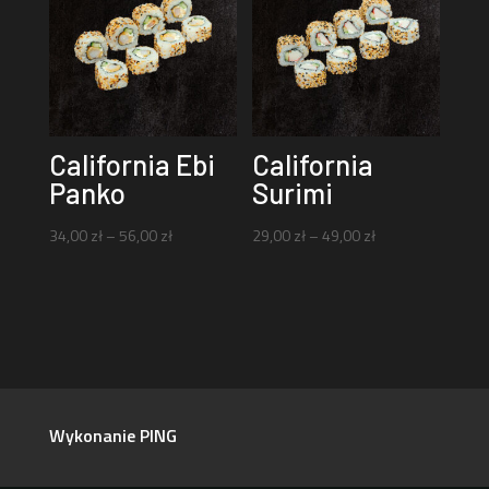
California Ebi
California
Panko
Surimi
Zakres
Zakres
34,00
zł
–
56,00
zł
29,00
zł
–
49,00
zł
cen:
cen:
od
od
34,00 zł
29,00 zł
do
do
56,00 zł
49,00 zł
Wykonanie PING